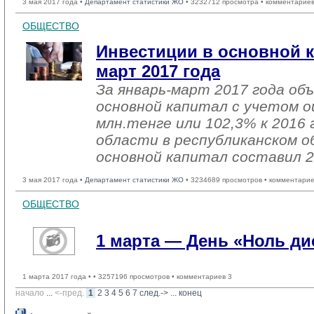
3 мая 2017 года •
Департамент статистики ЖО
• 3232712 просмотра • комментариев
ОБЩЕСТВО
Инвестиции в основной к
март 2017 года
За январь-март 2017 года об
основной капитал с учетом о
млн.тенге или 102,3% к 2016 
области в республиканском о
основной капитал составил 2
3 мая 2017 года •
Департамент статистики ЖО
• 3234689 просмотров • комментарие
ОБЩЕСТВО
1 марта — День «Ноль д
1 марта 2017 года •
• 3257196 просмотров • комментариев 3
начало
... 
<-пред.
1
2
3
4
5
6
7
след.->
... 
конец