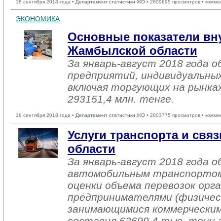
18 сентября 2018 года •
Департамент статистики ЖО
• 2809695 просмотров • комме
ЭКОНОМИКА
Основные показатели вн
Жамбылской области
За январь-август 2018 года
предприятий, индивидуальны
включая торгующих на рынках
293151,4 млн. тенге.
18 сентября 2018 года •
Департамент статистики ЖО
• 2803775 просмотров • комме
Услуги транспорта и св
области
За январь-август 2018 года о
автомобильным транспортом
оценки объема перевозок орг
предпринимателями (физичес
занимающимися коммерческим
составил 62699,4 тыс. тонн г