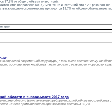
сь 37,9% от общего объема инвестиций.
ительство направлено 6037,7 млн. тенге инвестиций, что в 2,2 раза больше, ч
ств в жилищном строительстве приходится 19,7% от общего объема инвестиц
нтарии 
году
ию отраслей современной структуры, в том числе гостиничному хозяйств
асти гостиничного хозяйства тесно связано с развитием торгового, кул
й области в январе-марте 2017 года
иятиями области (включая малые предприятия, подсобные производства и
 тенге. Индекс промышленного производства составил 98,7%.