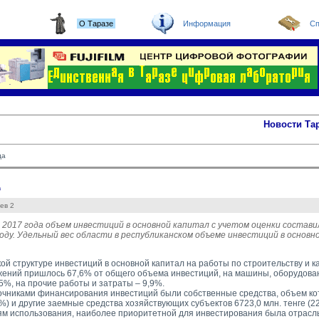
О Таразе
Информация
Сп
Новости Та
да
а
ев 2
 2017 года объем инвестиций в основной капитал с учетом оценки состави
году. Удельный вес области в республиканском объеме инвестиций в основн
кой структуре инвестиций в основной капитал на работы по строительству и 
жений пришлось 67,6% от общего объема инвестиций, на машины, оборудова
5%, на прочие работы и затраты – 9,9%.
чниками финансирования инвестиций были собственные средства, объем кот
5%) и другие заемные средства хозяйствующих субъектов 6723,0 млн. тенге (2
м использования, наиболее приоритетной для инвестирования была отрасль