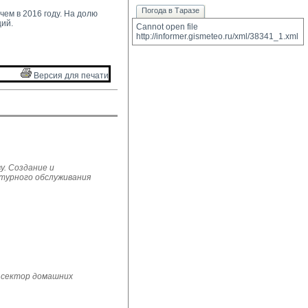
Погода в Таразе
ем в 2016 году. На долю 
ий.
Cannot open file 
http://informer.gismeteo.ru/xml/38341_1.xml
Версия для печати 
у. Создание и
ьтурного обслуживания
 сектор домашних