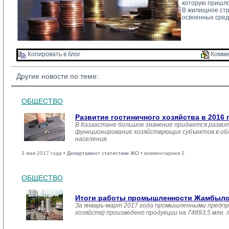
которую пришло
В жилищное стро
освоенных сред
Копировать в блог 
Комме
Другие новости по теме:
ОБЩЕСТВО
Развитие гостиничного хозяйства в 2016 
В Казахстане большое значение придается развит
функционирование хозяйствующих субъектов в обл
населения.
3 мая 2017 года •
Департамент статистики ЖО
• комментариев 2
ОБЩЕСТВО
Итоги работы промышленности Жамбылско
За январь-март 2017 года промышленными предпр
хозяйств) произведено продукции на 74893,5 млн.