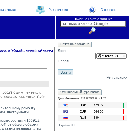
равочники
Развлечения
О сервере
Поиск на сайте e-taraz.kz
Новости
Новости e-taraz
Телефоный справочник
Видеоконференция
Почта на e-taraz.kz
Погода в Таразе
Замечания и предложения
Чат
Организации
Форум
Курсы валют
Web
раза и Жамбылской области
Логин
Пароль
Регистрация
Официальный курс валют
л 30621,6 млн.тенге или
ой капитал составил 2,5%.
Дата обновления: 01/08/2026 08:44:32
USD
473.59
капитальному ремонту
EUR
544.68
ние, инструменты,
RUB
5.94
орых составил 16691,2 
2,0% от общего объема).
Подробно >>>
 «промышленность», на 