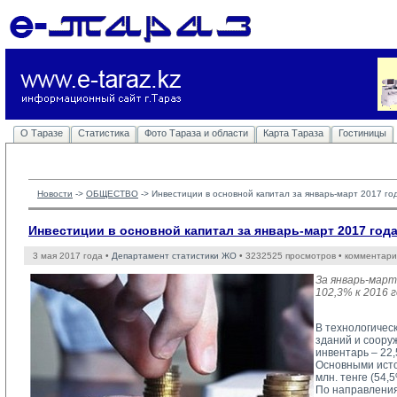
О Таразе
Статистика
Фото Тараза и области
Карта Тараза
Гостиницы
Новости
-> 
ОБЩЕСТВО
-> 
Инвестиции в основной капитал за январь-март 2017 го
Инвестиции в основной капитал за январь-март 2017 год
3 мая 2017 года •
Департамент статистики ЖО
• 3232525 просмотров • комментари
За январь-март
102,3% к 2016 
В технологичес
зданий и соору
инвентарь – 22,
Основными исто
млн. тенге (54,
По направления