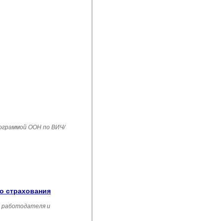
рограммой ООН по ВИЧ/
го страхования
, работодателя и