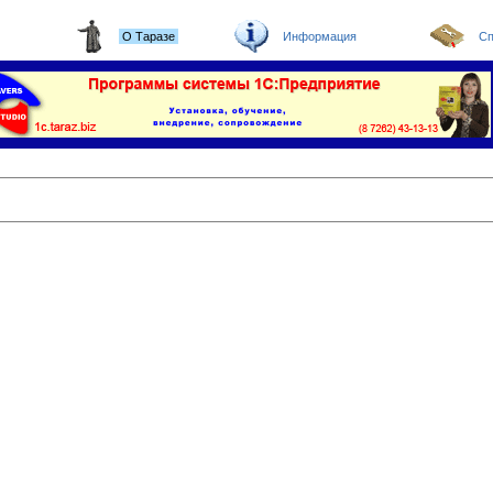
О Таразе
Информация
Сп