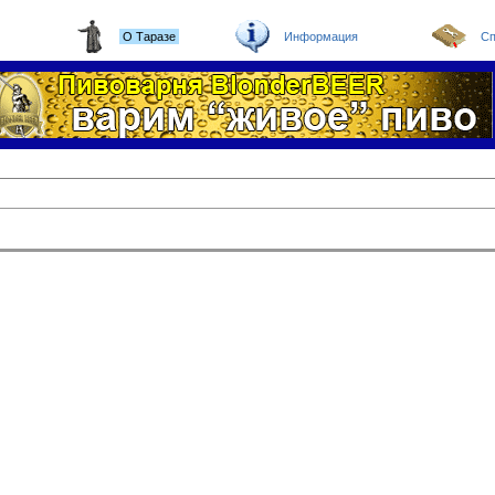
О Таразе
Информация
Сп