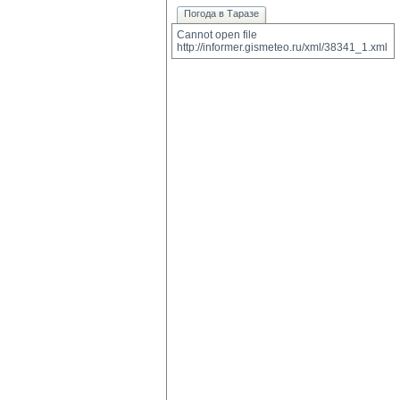
Погода в Таразе
Cannot open file 
http://informer.gismeteo.ru/xml/38341_1.xml